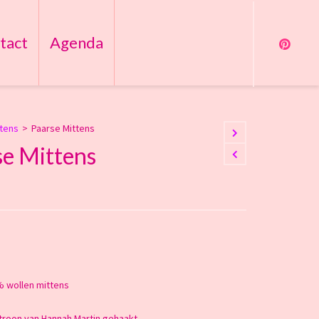
tact
Agenda
ttens
>
Paarse Mittens
se Mittens
 wollen mittens
troon van Hannah Martin gehaakt