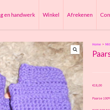
ng en handwerk
Winkel
Afrekenen
Con
Home
>
Mi
Paar
€
18,00
Paarse 100%
naar een pa