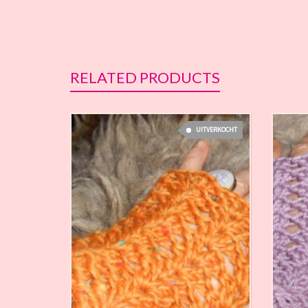
RELATED PRODUCTS
UITVERKOCHT
€
18,00
€
18,00