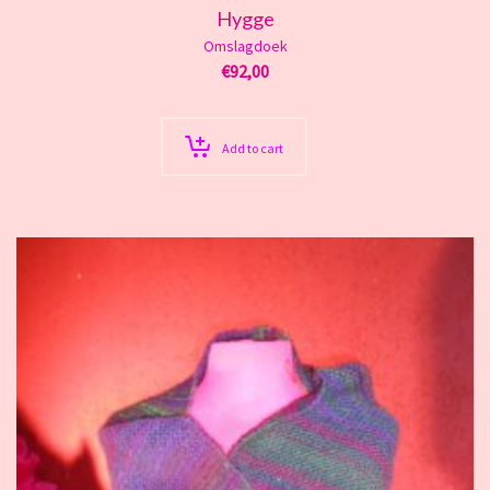
Hygge
Omslagdoek
€
92,00
Add to cart