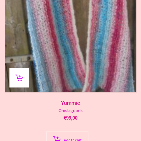
Yummie
Omslagdoek
€
99,00
Add to cart