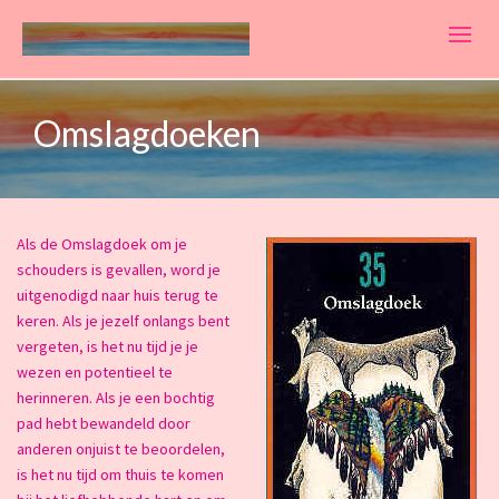
Omslagdoeken
Als de Omslagdoek om je
schouders is gevallen, word je
uitgenodigd naar huis terug te
keren. Als je jezelf onlangs bent
vergeten, is het nu tijd je je
wezen en potentieel te
herinneren. Als je een bochtig
pad hebt bewandeld door
anderen onjuist te beoordelen,
is het nu tijd om thuis te komen