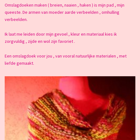
Omslagdoeken maken ( breien, naaien , haken ) is mijn pad , mijn
queeste. De armen van moeder aarde verbeelden , omhulling
verbeelden.
Ik laat me leiden door mijn gevoel , kleur en materiaal kies ik
zorgvuldig , zijde en wol zijn favoriet .
Een omslagdoek voor jou , van vooral natuurlijke materialen , met
liefde gemaakt.