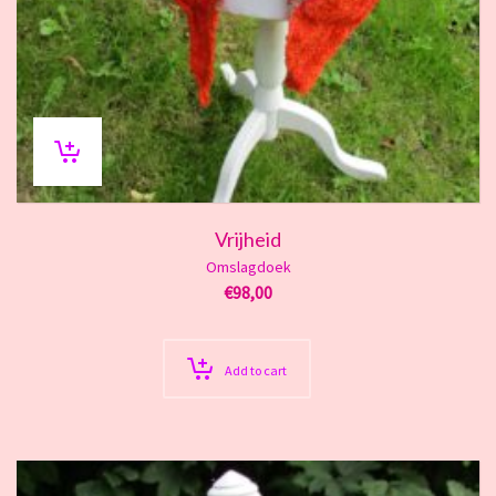
Vrijheid
Omslagdoek
€
98,00
Add to cart