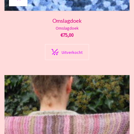
Omslagdoek
Omslagdoek
€
75,00
Uitverkocht