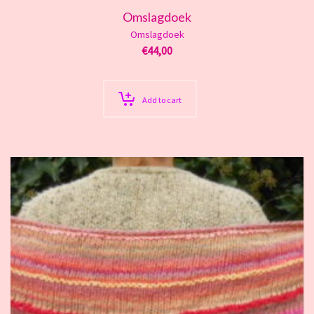
Omslagdoek
Omslagdoek
€
44,00
Add to cart