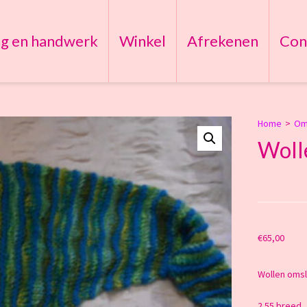
ng en handwerk
Winkel
Afrekenen
Con
Home
>
Om
Woll
€
65,00
Wollen om
2.55 breed 