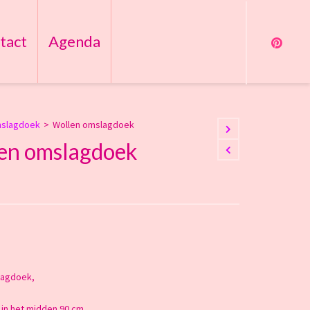
tact
Agenda
slagdoek
>
Wollen omslagdoek
en omslagdoek
slagdoek,
, in het midden 90 cm