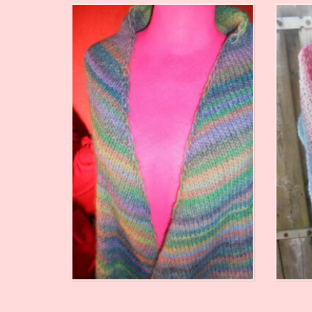
€
99,00
€
113,50