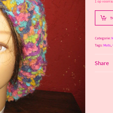
1 op voorra
T
Categorie:
Tags:
Muts
,
Share