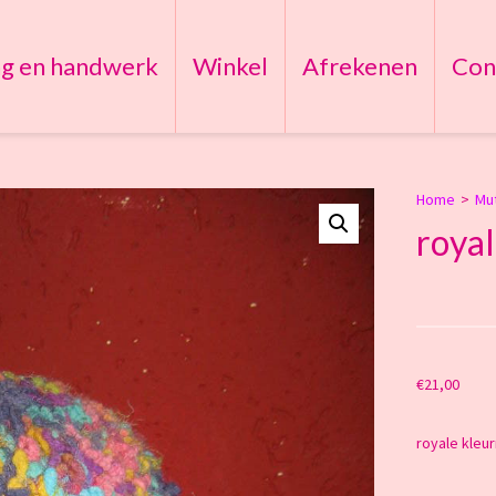
ng en handwerk
Winkel
Afrekenen
Con
Home
>
Mu
royal
€
21,00
royale kleur