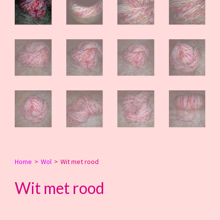
Home
>
Wol
>
Wit met rood
Wit met rood