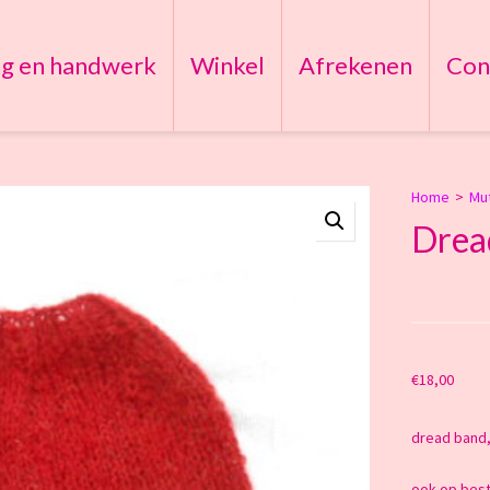
ng en handwerk
Winkel
Afrekenen
Con
Home
>
Mu
Drea
€
18,00
dread band,
ook op beste