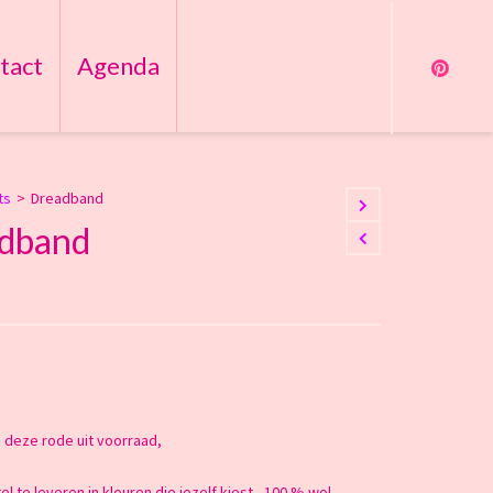
tact
Agenda
ts
>
Dreadband
dband
 deze rode uit voorraad,
l te leveren in kleuren die jezelf kiest , 100 % wol