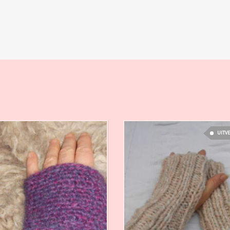
UITV
€
18,00