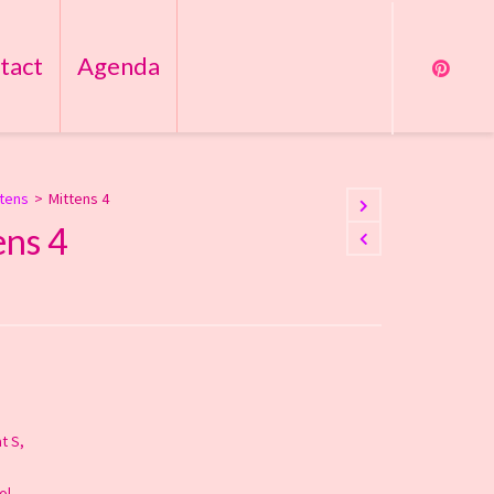
tact
Agenda
ttens
>
Mittens 4
ens 4
t S,
ol,