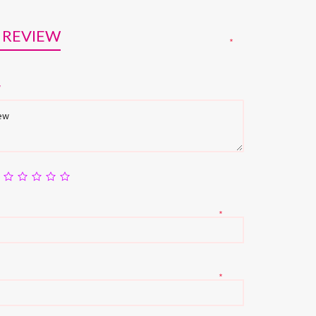
 REVIEW
*
w
*
*