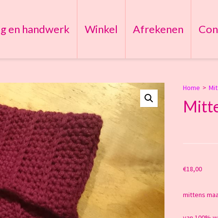
ng en handwerk
Winkel
Afrekenen
Con
Home
>
Mi
Mitt
€
18,00
mittens maa
van 100% w