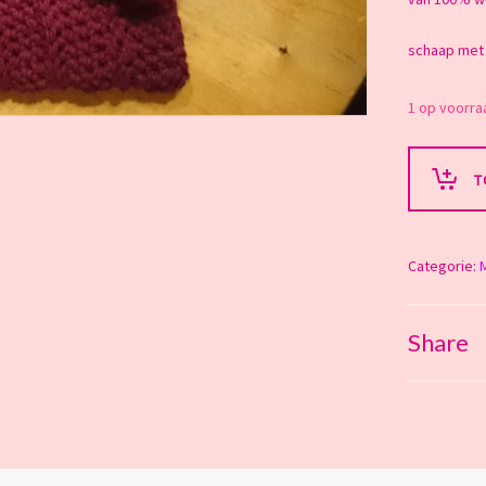
schaap met
1 op voorra
T
Categorie:
Share